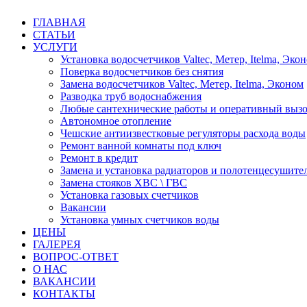
ГЛАВНАЯ
СТАТЬИ
УСЛУГИ
Установка водосчетчиков Valtec, Метер, Itelma, Эко
Поверка водосчетчиков без снятия
Замена водосчетчиков Valtec, Метер, Itelma, Эконом
Разводка труб водоснабжения
Любые сантехнические работы и оперативный вызо
Автономное отопление
Чешские антиизвестковые регуляторы расхода воды
Ремонт ванной комнаты под ключ
Ремонт в кредит
Замена и установка радиаторов и полотенцесушите
Замена стояков ХВС \ ГВС
Установка газовых счетчиков
Вакансии
Установка умных счетчиков воды
ЦЕНЫ
ГАЛЕРЕЯ
ВОПРОС-ОТВЕТ
О НАС
ВАКАНСИИ
КОНТАКТЫ