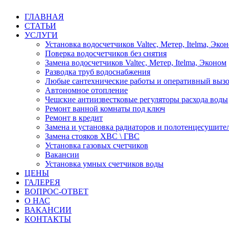
ГЛАВНАЯ
СТАТЬИ
УСЛУГИ
Установка водосчетчиков Valtec, Метер, Itelma, Эко
Поверка водосчетчиков без снятия
Замена водосчетчиков Valtec, Метер, Itelma, Эконом
Разводка труб водоснабжения
Любые сантехнические работы и оперативный вызо
Автономное отопление
Чешские антиизвестковые регуляторы расхода воды
Ремонт ванной комнаты под ключ
Ремонт в кредит
Замена и установка радиаторов и полотенцесушите
Замена стояков ХВС \ ГВС
Установка газовых счетчиков
Вакансии
Установка умных счетчиков воды
ЦЕНЫ
ГАЛЕРЕЯ
ВОПРОС-ОТВЕТ
О НАС
ВАКАНСИИ
КОНТАКТЫ