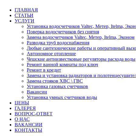
ГЛАВНАЯ
СТАТЬИ
УСЛУГИ
Установка водосчетчиков Valtec, Метер, Itelma, Эко
Поверка водосчетчиков без снятия
Замена водосчетчиков Valtec, Метер, Itelma, Эконом
Разводка труб водоснабжения
Любые сантехнические работы и оперативный вызо
Автономное отопление
Чешские антиизвестковые регуляторы расхода воды
Ремонт ванной комнаты под ключ
Ремонт в кредит
Замена и установка радиаторов и полотенцесушите
Замена стояков ХВС \ ГВС
Установка газовых счетчиков
Вакансии
Установка умных счетчиков воды
ЦЕНЫ
ГАЛЕРЕЯ
ВОПРОС-ОТВЕТ
О НАС
ВАКАНСИИ
КОНТАКТЫ