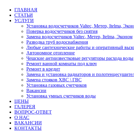
ГЛАВНАЯ
СТАТЬИ
УСЛУГИ
Установка водосчетчиков Valtec, Метер, Itelma, Эко
Поверка водосчетчиков без снятия
Замена водосчетчиков Valtec, Метер, Itelma, Эконом
Разводка труб водоснабжения
Любые сантехнические работы и оперативный вызо
Автономное отопление
Чешские антиизвестковые регуляторы расхода воды
Ремонт ванной комнаты под ключ
Ремонт в кредит
Замена и установка радиаторов и полотенцесушите
Замена стояков ХВС \ ГВС
Установка газовых счетчиков
Вакансии
Установка умных счетчиков воды
ЦЕНЫ
ГАЛЕРЕЯ
ВОПРОС-ОТВЕТ
О НАС
ВАКАНСИИ
КОНТАКТЫ