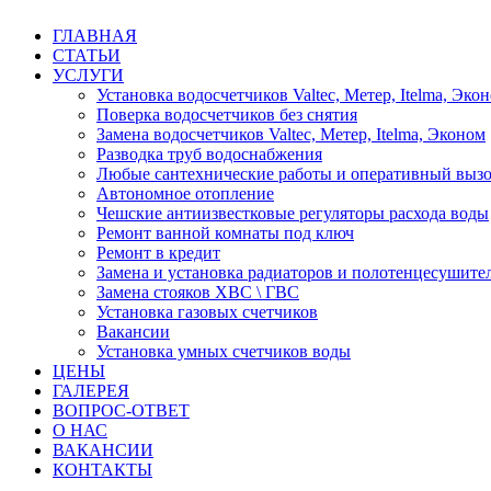
ГЛАВНАЯ
СТАТЬИ
УСЛУГИ
Установка водосчетчиков Valtec, Метер, Itelma, Эко
Поверка водосчетчиков без снятия
Замена водосчетчиков Valtec, Метер, Itelma, Эконом
Разводка труб водоснабжения
Любые сантехнические работы и оперативный вызо
Автономное отопление
Чешские антиизвестковые регуляторы расхода воды
Ремонт ванной комнаты под ключ
Ремонт в кредит
Замена и установка радиаторов и полотенцесушите
Замена стояков ХВС \ ГВС
Установка газовых счетчиков
Вакансии
Установка умных счетчиков воды
ЦЕНЫ
ГАЛЕРЕЯ
ВОПРОС-ОТВЕТ
О НАС
ВАКАНСИИ
КОНТАКТЫ