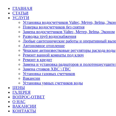
ГЛАВНАЯ
СТАТЬИ
УСЛУГИ
Установка водосчетчиков Valtec, Метер, Itelma, Эко
Поверка водосчетчиков без снятия
Замена водосчетчиков Valtec, Метер, Itelma, Эконом
Разводка труб водоснабжения
Любые сантехнические работы и оперативный вызо
Автономное отопление
Чешские антиизвестковые регуляторы расхода воды
Ремонт ванной комнаты под ключ
Ремонт в кредит
Замена и установка радиаторов и полотенцесушите
Замена стояков ХВС \ ГВС
Установка газовых счетчиков
Вакансии
Установка умных счетчиков воды
ЦЕНЫ
ГАЛЕРЕЯ
ВОПРОС-ОТВЕТ
О НАС
ВАКАНСИИ
КОНТАКТЫ