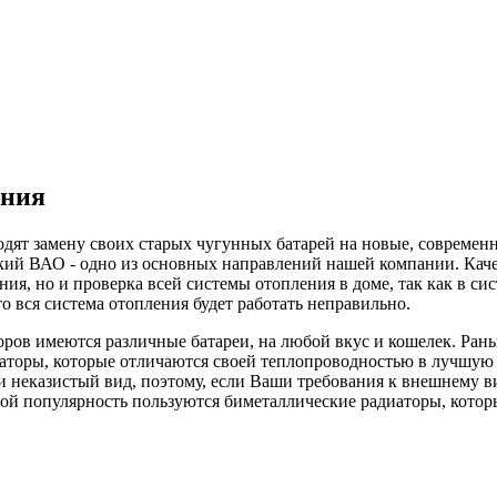
ения
одят замену своих старых чугунных батарей на новые, современ
ий ВАО - одно из основных направлений нашей компании. Качест
ия, но и проверка всей системы отопления в доме, так как в сис
то вся система отопления будет работать неправильно.
ов имеются различные батареи, на любой вкус и кошелек. Раньш
аторы, которые отличаются своей теплопроводностью в лучшую 
и неказистый вид, поэтому, если Ваши требования к внешнему в
шой популярность пользуются биметаллические радиаторы, котор