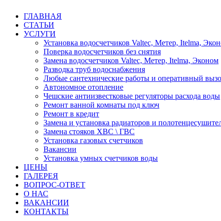
ГЛАВНАЯ
СТАТЬИ
УСЛУГИ
Установка водосчетчиков Valtec, Метер, Itelma, Эко
Поверка водосчетчиков без снятия
Замена водосчетчиков Valtec, Метер, Itelma, Эконом
Разводка труб водоснабжения
Любые сантехнические работы и оперативный вызо
Автономное отопление
Чешские антиизвестковые регуляторы расхода воды
Ремонт ванной комнаты под ключ
Ремонт в кредит
Замена и установка радиаторов и полотенцесушите
Замена стояков ХВС \ ГВС
Установка газовых счетчиков
Вакансии
Установка умных счетчиков воды
ЦЕНЫ
ГАЛЕРЕЯ
ВОПРОС-ОТВЕТ
О НАС
ВАКАНСИИ
КОНТАКТЫ