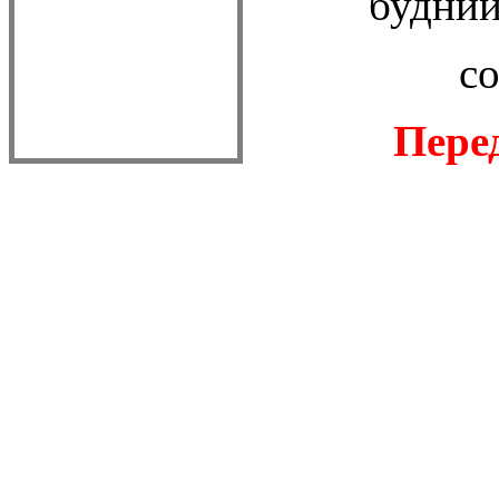
будн
с
Пере