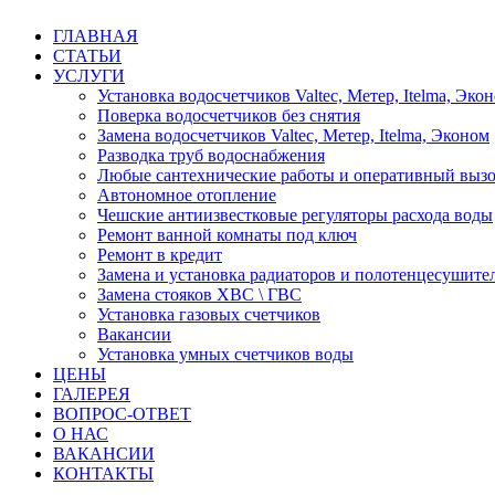
ГЛАВНАЯ
СТАТЬИ
УСЛУГИ
Установка водосчетчиков Valtec, Метер, Itelma, Эко
Поверка водосчетчиков без снятия
Замена водосчетчиков Valtec, Метер, Itelma, Эконом
Разводка труб водоснабжения
Любые сантехнические работы и оперативный вызо
Автономное отопление
Чешские антиизвестковые регуляторы расхода воды
Ремонт ванной комнаты под ключ
Ремонт в кредит
Замена и установка радиаторов и полотенцесушите
Замена стояков ХВС \ ГВС
Установка газовых счетчиков
Вакансии
Установка умных счетчиков воды
ЦЕНЫ
ГАЛЕРЕЯ
ВОПРОС-ОТВЕТ
О НАС
ВАКАНСИИ
КОНТАКТЫ